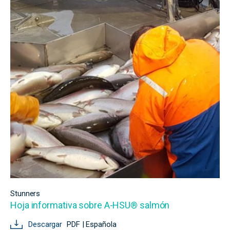
Stunners
Hoja informativa sobre A-HSU® salmón
Descargar
PDF | Española